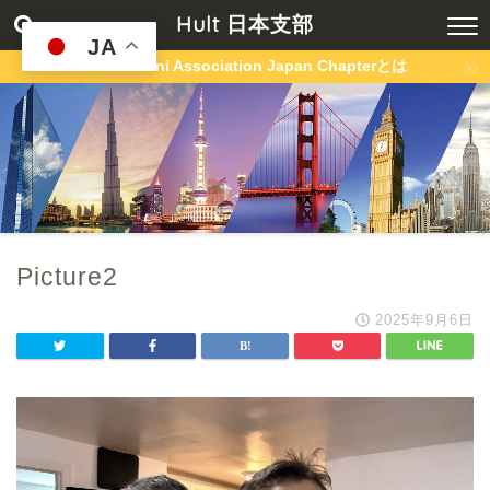
Hult 日本支部
JA
Hult Alumni Association Japan Chapterとは
Picture2
2025年9月6日