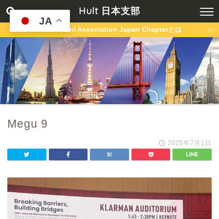
Hult 日本支部
JA
Hult Alumni Association Japan Chapterとは
Megu 9
2025年7月1日