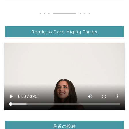
Ready to Dare Mighty Things
最近の投稿