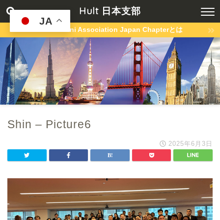
Hult 日本支部
JA
Hult Alumni Association Japan Chapterとは
Shin – Picture6
2025年6月3日