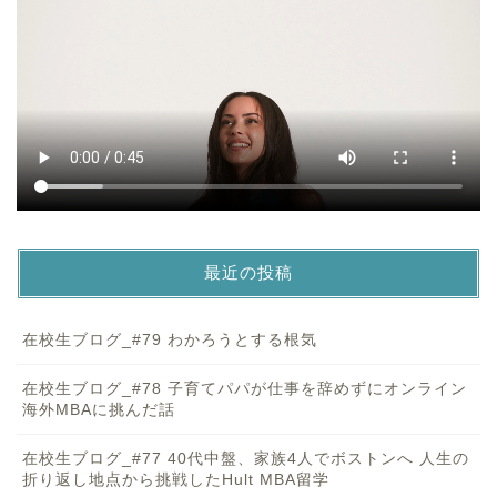
最近の投稿
在校生ブログ_#79 わかろうとする根気
在校生ブログ_#78 子育てパパが仕事を辞めずにオンライン
海外MBAに挑んだ話
在校生ブログ_#77 40代中盤、家族4人でボストンへ 人生の
折り返し地点から挑戦したHult MBA留学