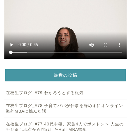
最近の投稿
在校生ブログ_#79 わかろうとする根気
在校生ブログ_#78 子育てパパが仕事を辞めずにオンライン
海外MBAに挑んだ話
在校生ブログ_#77 40代中盤、家族4人でボストンへ 人生の
折り返し地点から挑戦したHult MBA留学