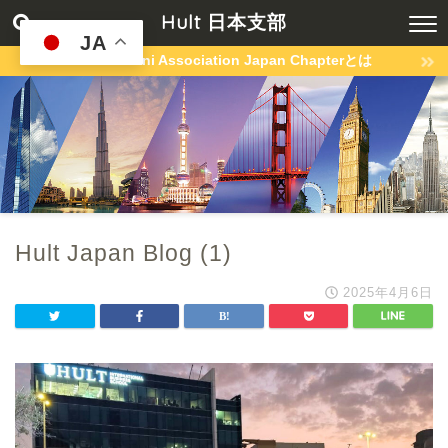
Hult 日本支部
JA
Hult Alumni Association Japan Chapterとは
Hult Japan Blog (1)
2025年4月6日