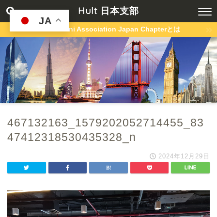
Hult 日本支部
JA
Hult Alumni Association Japan Chapterとは
467132163_1579202052714455_83
47412318530435328_n
2024年12月29日