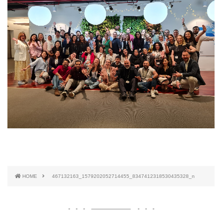
HOME
467132163_1579202052714455_8347412318530435328_n