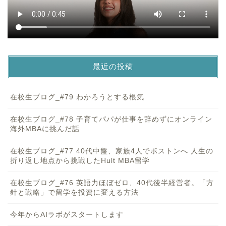
最近の投稿
在校生ブログ_#79 わかろうとする根気
在校生ブログ_#78 子育てパパが仕事を辞めずにオンライン
海外MBAに挑んだ話
在校生ブログ_#77 40代中盤、家族4人でボストンへ 人生の
折り返し地点から挑戦したHult MBA留学
在校生ブログ_#76 英語力ほぼゼロ、40代後半経営者。「方
針と戦略」で留学を投資に変える方法
今年からAIラボがスタートします