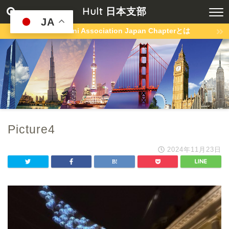
Hult 日本支部
JA
Hult Alumni Association Japan Chapterとは
Picture4
2024年11月23日