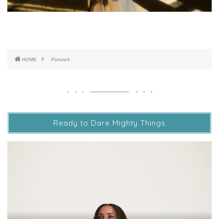
HOME
Picture4
Ready to Dare Mighty Things