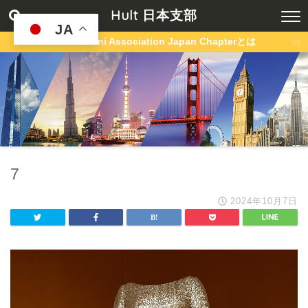
Hult 日本支部
JA
Hult Alumni Association Japan Chapterとは
7
2024年10月7日