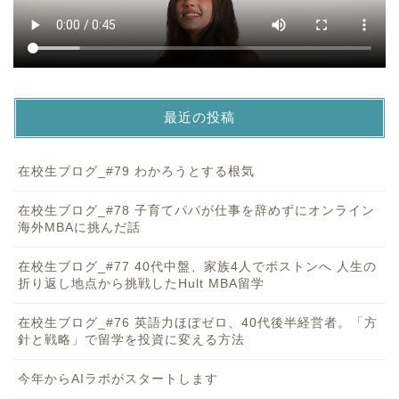
最近の投稿
在校生ブログ_#79 わかろうとする根気
在校生ブログ_#78 子育てパパが仕事を辞めずにオンライン
海外MBAに挑んだ話
在校生ブログ_#77 40代中盤、家族4人でボストンへ 人生の
折り返し地点から挑戦したHult MBA留学
在校生ブログ_#76 英語力ほぼゼロ、40代後半経営者。「方
針と戦略」で留学を投資に変える方法
今年からAIラボがスタートします