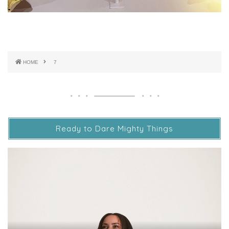
HOME
7
Ready to Dare Mighty Things