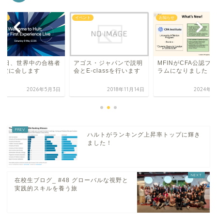
らせ
イベント
お知らせ
月9日、世界中の合格者
MFINがCFA公認プ
アゴス・ジャパンで説明
一堂に会します
ラムになりました！
会とE-classを行います
2026年5月3日
2018年11月14日
2024年8
ハルトがランキング上昇率トップに輝き
ました！
在校生ブログ_ #48 グローバルな視野と
実践的スキルを養う旅