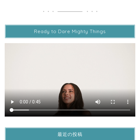
Ready to Dare Mighty Things
最近の投稿