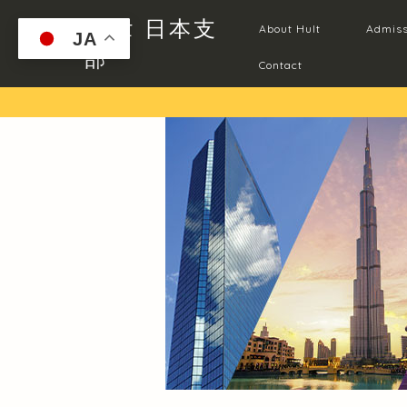
Hult 日本支
About Hult
Admiss
JA
部
Contact