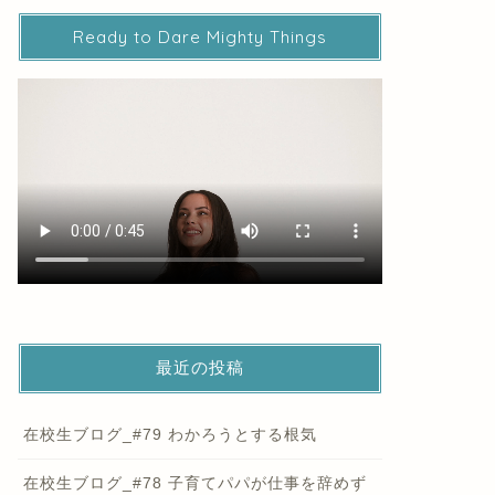
Ready to Dare Mighty Things
最近の投稿
在校生ブログ_#79 わかろうとする根気
在校生ブログ_#78 子育てパパが仕事を辞めず